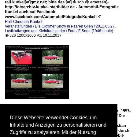
ralf.kunkel[at]gmx.net; bitte das [at] durch @ ersetzen)-
http://fotoarchiv-kunkel.startbilder.de - Automobil-Fotografie
Kunkel auch auf Facebook
www.facebook.com/AutomobilFotografieKunkel

Ralf Christian Kunkel
Veranstaltungen / Die Oldtimer Show in Paaren Glien / 2012.05.27
,
Lastkraftwagen und Kleintransporter / Ford / F-Serie (1948-heute)
526 1200x1000 Px, 10.11.2017

Ford Fairlane Custom 300 2dr Coupe, Coupe 2 Türen, rot,
Modell/Baujahr 1959, Bauzeit des Fairlane der 2. Generation: 1957-
1959, USA - fotografiert am 27.05.2012 zum Oldtimertreffen "Die
Diese Webseite verwendet Cookies, um
Oldtimer Show" MAFZ Erlebnispark Paaren/ Glien (Land
Inhalte und Anzeigen zu personalisieren und
Brandenburg) - Sedcard, comp card, Copyright @ Ralf Christian
Kunkel (E-Mail-Kontakt: ralf.kunkel[at]gmx.net; bitte das [at] durch
Zugriffe zu analysieren. Mit der Nutzung
@ ersetzen)- http://fotoarchiv-kunkel.startbilder.de - Automobil-