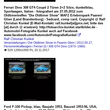
Ferrari Dino 308 GT4 Coupé 2 Türen 2+2 Sitze, dunkelblau,
Sportwagen, Italien - fotografiert am 27.05.2012 zum
Oldtimertreffen "Die Oldtimer Show" MAFZ Erlebnispark Paaren/
Glien (Land Brandenburg) - Sedcard, comp card, Copyright @ Ralf
Christian Kunkel (E-Mail-Kontakt: ralf.kunkel[at]gmx.net; bitte das
[at] durch @ ersetzen)- http://fotoarchiv-kunkel.startbilder.de -
Automobil-Fotografie Kunkel auch auf Facebook
www.facebook.com/AutomobilFotografieKunkel

Ralf Christian Kunkel
Veranstaltungen / Die Oldtimer Show in Paaren Glien / 2012.05.27
,
Personenkraftwagen / Ferrari (I) / 308 GT4 Dino (1973–1980)
529 1200x1000 Px, 10.11.2017

Ford F-100 Pickup, blau, Baujahr 1953, Bauzeit 1953-56, USA,