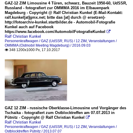
GAZ-12 ZIM Limousine 4 Türen, schwarz, Bauzeit 1950-60, UdSSR,
Russland - fotografiert zur OMMMA 2016 im Elbauenpark
Magdeburg - Copyright @ Ralf Christian Kunkel (E-Mail-Kontakt:
ralf.kunkel[at]gmx.net; bitte das [at] durch @ ersetzen)-
http://fotoarchiv-kunkel.startbilder.de - Automobil-Fotografie
Kunkel auch auf Facebook
https://www.facebook.com/AutomobilFotografieKunkel

Ralf Christian Kunkel
Personenkraftwagen / GAZ (UdSSR; RUS) / 12 ZIM
,
Veranstaltungen /
OMMMA (Ostmobil Meeting Magdeburg) / 2016.09.03
348 1200x1000 Px, 17.10.2017

GAZ 12 ZIM - russische Oberklasse-Limousine und Vorgänger des
Tschaika - fotografiert zum Ostblocktreffen am 07.07.2013 in
Pütnitz - Copyright @ Ralf Christian Kunkel

Ralf Christian Kunkel
Personenkraftwagen / GAZ (UdSSR; RUS) / 12 ZIM
,
Veranstaltungen /
Ostblocktreffen Pütnitz / 2013.07.07