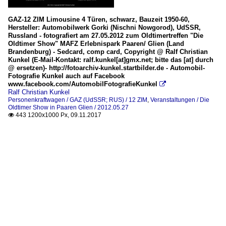
GAZ-12 ZIM Limousine 4 Türen, schwarz, Bauzeit 1950-60,
Hersteller: Automobilwerk Gorki (Nischni Nowgorod), UdSSR,
Russland - fotografiert am 27.05.2012 zum Oldtimertreffen "Die
Oldtimer Show" MAFZ Erlebnispark Paaren/ Glien (Land
Brandenburg) - Sedcard, comp card, Copyright @ Ralf Christian
Kunkel (E-Mail-Kontakt: ralf.kunkel[at]gmx.net; bitte das [at] durch
@ ersetzen)- http://fotoarchiv-kunkel.startbilder.de - Automobil-
Fotografie Kunkel auch auf Facebook
www.facebook.com/AutomobilFotografieKunkel

Ralf Christian Kunkel
Personenkraftwagen / GAZ (UdSSR; RUS) / 12 ZIM
,
Veranstaltungen / Die
Oldtimer Show in Paaren Glien / 2012.05.27
443 1200x1000 Px, 09.11.2017
