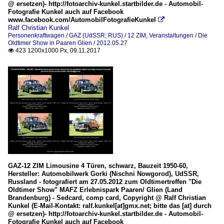
@ ersetzen)- http://fotoarchiv-kunkel.startbilder.de - Automobil-
Fotografie Kunkel auch auf Facebook
www.facebook.com/AutomobilFotografieKunkel

Ralf Christian Kunkel
Personenkraftwagen / GAZ (UdSSR; RUS) / 12 ZIM
,
Veranstaltungen / Die
Oldtimer Show in Paaren Glien / 2012.05.27
423 1200x1000 Px, 09.11.2017

GAZ-12 ZIM Limousine 4 Türen, schwarz, Bauzeit 1950-60,
Hersteller: Automobilwerk Gorki (Nischni Nowgorod), UdSSR,
Russland - fotografiert am 27.05.2012 zum Oldtimertreffen "Die
Oldtimer Show" MAFZ Erlebnispark Paaren/ Glien (Land
Brandenburg) - Sedcard, comp card, Copyright @ Ralf Christian
Kunkel (E-Mail-Kontakt: ralf.kunkel[at]gmx.net; bitte das [at] durch
@ ersetzen)- http://fotoarchiv-kunkel.startbilder.de - Automobil-
Fotografie Kunkel auch auf Facebook