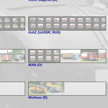
KrAZ (UdSSR; RUS)
MAN (D)
Multicar (D)