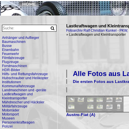
Forum
Impressum
Lastkraftwagen und Kleintrans
Fotoarchiv Ralf Christian Kunkel - PKW
»
Lastkraftwagen und Kleintransporter
Anhänger und Auflieger
Baumaschinen
Busse
Eisenbahn
Feuerwehr
Filmfahrzeuge
Flugzeuge
Forstmaschinen
HDR-Bilder
Alle Fotos aus
L
Hilfs- und Rettungsfahrzeuge
Hubschrauber und Helikopter
Die ersten Fotos aus
Lastkr
Institutionen
Kommunalfahrzeuge
Landmaschinen und -geräte
Lastkraftwagen und
Kleintransporter
Mähdrescher und Häcksler
Militärfahrzeuge
Motorräder
Motorsport
Austro-Fiat (A)
Museen
Personenkraftwagen
Polizei