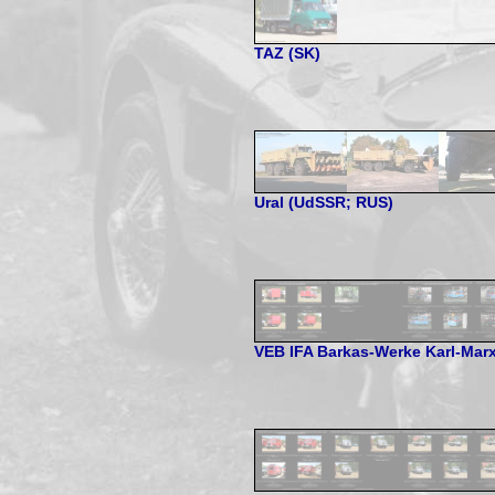
TAZ (SK)
Ural (UdSSR; RUS)
VEB IFA Barkas-Werke Karl-Marx