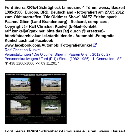
Ford Sierra XR4x4 Schrägheck-Limousine 4 Türen, weiss, Bauzeit
1985-1986, Europa, BRD, Deutschland - fotografiert am 27.05.2012
zum Oldtimertreffen "Die Oldtimer Show" MAFZ Erlebnispark
Paaren/ Glien (Land Brandenburg) - Sedcard, comp card,
Copyright @ Ralf Christian Kunkel (E-Mail-Kontakt:
ralf.kunkel[at]gmx.net; bitte das [at] durch @ ersetzen)-
http://fotoarchiv-kunkel.startbilder.de - Automobil-Fotografie
Kunkel auch auf Facebook
www.facebook.com/AutomobilFotografieKunkel

Ralf Christian Kunkel
Veranstaltungen / Die Oldtimer Show in Paaren Glien / 2012.05.27
,
Personenkraftwagen / Ford (EU) / Sierra (1982-1986) - 1. Generation - 82'
438 1200x1000 Px, 09.11.2017

Ford Sierra XR4x4 Schrägheck-Limousine 4 Türen, weiss, Bauzeit