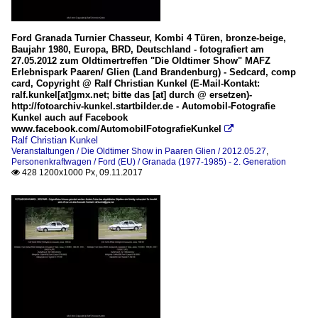
Ford Granada Turnier Chasseur, Kombi 4 Türen, bronze-beige,
Baujahr 1980, Europa, BRD, Deutschland - fotografiert am
27.05.2012 zum Oldtimertreffen "Die Oldtimer Show" MAFZ
Erlebnispark Paaren/ Glien (Land Brandenburg) - Sedcard, comp
card, Copyright @ Ralf Christian Kunkel (E-Mail-Kontakt:
ralf.kunkel[at]gmx.net; bitte das [at] durch @ ersetzen)-
http://fotoarchiv-kunkel.startbilder.de - Automobil-Fotografie
Kunkel auch auf Facebook
www.facebook.com/AutomobilFotografieKunkel

Ralf Christian Kunkel
Veranstaltungen / Die Oldtimer Show in Paaren Glien / 2012.05.27
,
Personenkraftwagen / Ford (EU) / Granada (1977-1985) - 2. Generation
428 1200x1000 Px, 09.11.2017
