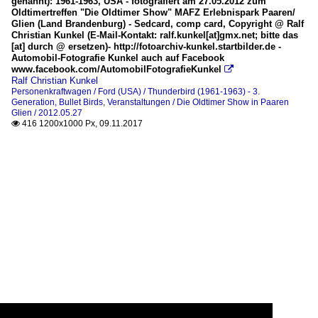
genannt): 1961-1963, USA - fotografiert am 27.05.2012 zum
Oldtimertreffen "Die Oldtimer Show" MAFZ Erlebnispark Paaren/
Glien (Land Brandenburg) - Sedcard, comp card, Copyright @ Ralf
Christian Kunkel (E-Mail-Kontakt: ralf.kunkel[at]gmx.net; bitte das
[at] durch @ ersetzen)- http://fotoarchiv-kunkel.startbilder.de -
Automobil-Fotografie Kunkel auch auf Facebook
www.facebook.com/AutomobilFotografieKunkel

Ralf Christian Kunkel
Personenkraftwagen / Ford (USA) / Thunderbird (1961-1963) - 3.
Generation, Bullet Birds
,
Veranstaltungen / Die Oldtimer Show in Paaren
Glien / 2012.05.27
416 1200x1000 Px, 09.11.2017
