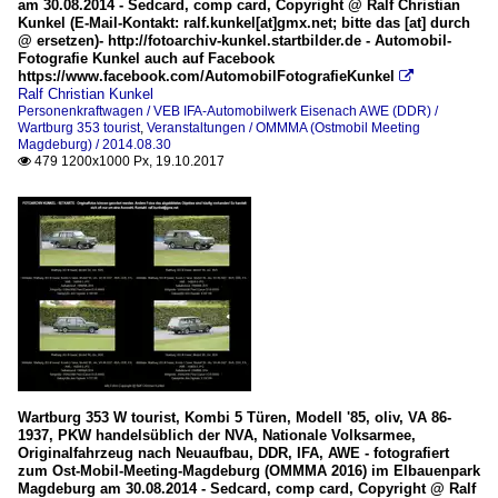
am 30.08.2014 - Sedcard, comp card, Copyright @ Ralf Christian
Kunkel (E-Mail-Kontakt: ralf.kunkel[at]gmx.net; bitte das [at] durch
@ ersetzen)- http://fotoarchiv-kunkel.startbilder.de - Automobil-
Fotografie Kunkel auch auf Facebook
https://www.facebook.com/AutomobilFotografieKunkel

Ralf Christian Kunkel
Personenkraftwagen / VEB IFA-Automobilwerk Eisenach AWE (DDR) /
Wartburg 353 tourist
,
Veranstaltungen / OMMMA (Ostmobil Meeting
Magdeburg) / 2014.08.30
479 1200x1000 Px, 19.10.2017

Wartburg 353 W tourist, Kombi 5 Türen, Modell '85, oliv, VA 86-
1937, PKW handelsüblich der NVA, Nationale Volksarmee,
Originalfahrzeug nach Neuaufbau, DDR, IFA, AWE - fotografiert
zum Ost-Mobil-Meeting-Magdeburg (OMMMA 2016) im Elbauenpark
Magdeburg am 30.08.2014 - Sedcard, comp card, Copyright @ Ralf