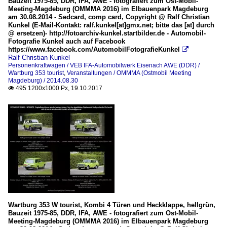
Bauzeit 1975-85, DDR, IFA, AWE - fotografiert zum Ost-Mobil-
Meeting-Magdeburg (OMMMA 2016) im Elbauenpark Magdeburg
am 30.08.2014 - Sedcard, comp card, Copyright @ Ralf Christian
Kunkel (E-Mail-Kontakt: ralf.kunkel[at]gmx.net; bitte das [at] durch
@ ersetzen)- http://fotoarchiv-kunkel.startbilder.de - Automobil-
Fotografie Kunkel auch auf Facebook
https://www.facebook.com/AutomobilFotografieKunkel

Ralf Christian Kunkel
Personenkraftwagen / VEB IFA-Automobilwerk Eisenach AWE (DDR) /
Wartburg 353 tourist
,
Veranstaltungen / OMMMA (Ostmobil Meeting
Magdeburg) / 2014.08.30
495 1200x1000 Px, 19.10.2017

Wartburg 353 W tourist, Kombi 4 Türen und Heckklappe, hellgrün,
Bauzeit 1975-85, DDR, IFA, AWE - fotografiert zum Ost-Mobil-
Meeting-Magdeburg (OMMMA 2016) im Elbauenpark Magdeburg