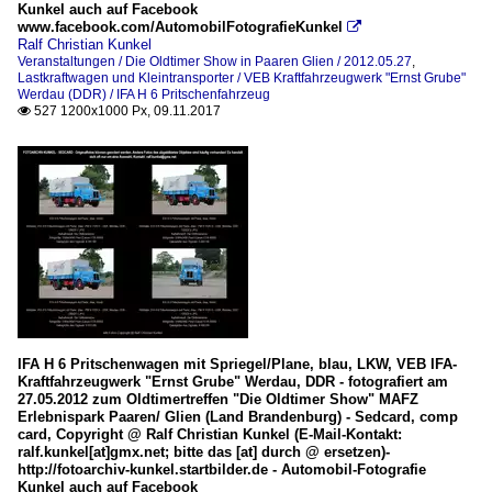
Kunkel auch auf Facebook
www.facebook.com/AutomobilFotografieKunkel

Ralf Christian Kunkel
Veranstaltungen / Die Oldtimer Show in Paaren Glien / 2012.05.27
,
Lastkraftwagen und Kleintransporter / VEB Kraftfahrzeugwerk "Ernst Grube"
Werdau (DDR) / IFA H 6 Pritschenfahrzeug
527 1200x1000 Px, 09.11.2017

IFA H 6 Pritschenwagen mit Spriegel/Plane, blau, LKW, VEB IFA-
Kraftfahrzeugwerk "Ernst Grube" Werdau, DDR - fotografiert am
27.05.2012 zum Oldtimertreffen "Die Oldtimer Show" MAFZ
Erlebnispark Paaren/ Glien (Land Brandenburg) - Sedcard, comp
card, Copyright @ Ralf Christian Kunkel (E-Mail-Kontakt:
ralf.kunkel[at]gmx.net; bitte das [at] durch @ ersetzen)-
http://fotoarchiv-kunkel.startbilder.de - Automobil-Fotografie
Kunkel auch auf Facebook