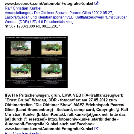
www.facebook.com/AutomobilFotografieKunkel

Ralf Christian Kunkel
Veranstaltungen / Die Oldtimer Show in Paaren Glien / 2012.05.27
,
Lastkraftwagen und Kleintransporter / VEB Kraftfahrzeugwerk "Ernst Grube"
Werdau (DDR) / IFA H 6 Pritschenfahrzeug
507 1200x1000 Px, 09.11.2017

IFA H 6 Pritschenwagen, grün, LKW, VEB IFA-Kraftfahrzeugwerk
"Ernst Grube" Werdau, DDR - fotografiert am 27.05.2012 zum
Oldtimertreffen "Die Oldtimer Show" MAFZ Erlebnispark Paaren/
Glien (Land Brandenburg) - Sedcard, comp card, Copyright @ Ralf
Christian Kunkel (E-Mail-Kontakt: ralf.kunkel[at]gmx.net; bitte das
[at] durch @ ersetzen)- http://fotoarchiv-kunkel.startbilder.de -
Automobil-Fotografie Kunkel auch auf Facebook
www.facebook.com/AutomobilFotografieKunkel

Ralf Christian Kunkel