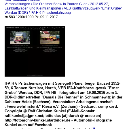
Veranstaltungen / Die Oldtimer Show in Paaren Glien / 2012.05.27
,
Lastkraftwagen und Kleintransporter / VEB Kraftfahrzeugwerk "Ernst Grube"
Werdau (DDR) / IFA H 6 Pritschenfahrzeug
583 1200x1000 Px, 09.11.2017

IFA H 6 Pritschenwagen mit Spriegel/ Plane, beige, Bauzeit 1952-
59, 6 Tonnen Nutzlast, Horch, VEB IFA-Kraftfahrzeugwerk "Ernst
Grube" Werdau, DDR, IFA H6 - fotografiert am 19.08.2016 zum 5.
DDR-Oldtimertreffen "Damals Die Renner" in Schmannewitz in der
Dahlener Heide (Sachsen), Veranstalter: Arbeitsgemeinschaft
„Feuerwehrhistorik“ Riesa e.V. (Zeithain) - Sedcard, comp card,
Copyright @ Ralf Christian Kunkel (E-Mail-Kontakt:
ralf.kunkel[at]gmx.net; bitte das [at] durch @ ersetzen)-
http://fotoarchiv-kunkel.startbilder.de - Automobil-Fotografie
Kunkel auch auf Facebook