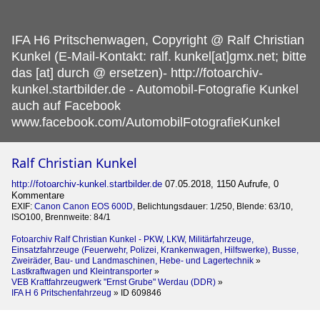
IFA H6 Pritschenwagen, Copyright @ Ralf Christian
Kunkel (E-Mail-Kontakt: ralf.
kunkel[at]gmx.net; bitte
das [at] durch @ ersetzen)- http://fotoarchiv-
kunkel.startbilder.de - Automobil-Fotografie Kunkel
auch auf Facebook
www.facebook.com/AutomobilFotografieKunkel
Ralf Christian Kunkel
http://fotoarchiv-kunkel.startbilder.de
07.05.2018, 1150 Aufrufe, 0
Kommentare
EXIF:
Canon Canon EOS 600D
, Belichtungsdauer: 1/250, Blende: 63/10,
ISO100, Brennweite: 84/1
Fotoarchiv Ralf Christian Kunkel - PKW, LKW, Militärfahrzeuge,
Einsatzfahrzeuge (Feuerwehr, Polizei, Krankenwagen, Hilfswerke), Busse,
Zweiräder, Bau- und Landmaschinen, Hebe- und Lagertechnik
»
Lastkraftwagen und Kleintransporter
»
VEB Kraftfahrzeugwerk "Ernst Grube" Werdau (DDR)
»
IFA H 6 Pritschenfahrzeug
»
ID 609846